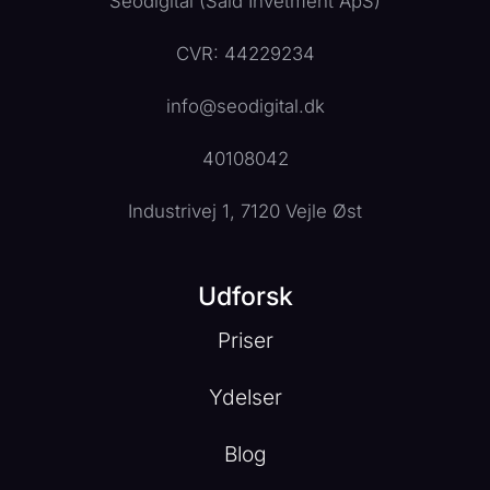
Seodigital (Said Invetment ApS)
CVR: 44229234
info@seodigital.dk
40108042
Industrivej 1, 7120 Vejle Øst
Udforsk
Priser
Ydelser
Blog