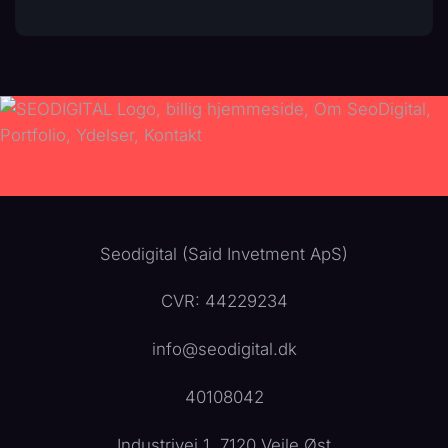
Seodigital (Said Invetment ApS)
CVR: 44229234
info@seodigital.dk
40108042
Industrivej 1, 7120 Vejle Øst