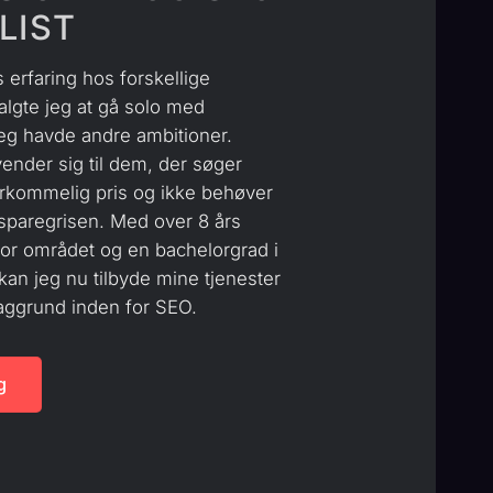
LIST
 erfaring hos forskellige
lgte jeg at gå solo med
jeg havde andre ambitioner.
nder sig til dem, der søger
erkommelig pris og ikke behøver
sparegrisen. Med over 8 års
for området og en bachelorgrad i
an jeg nu tilbyde mine tjenester
ggrund inden for SEO.
g