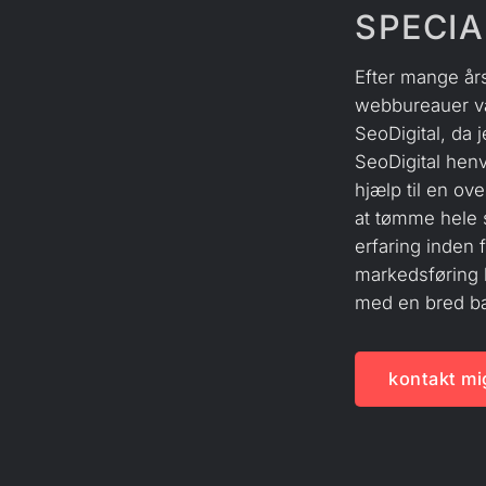
SPECIA
Efter mange års
webbureauer va
SeoDigital, da 
SeoDigital
henve
hjælp til en ov
at tømme hele 
erfaring inden 
markedsføring k
med en bred ba
kontakt mi