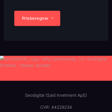
Prisberegner
Seodigital (Said Invetment ApS)
CVR: 44229234