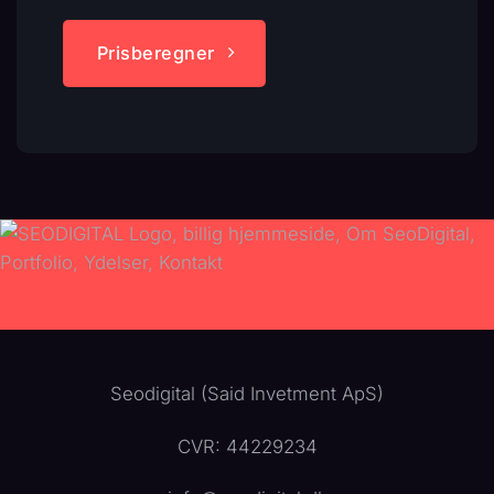
Prisberegner
Seodigital (Said Invetment ApS)
CVR: 44229234